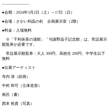
———————
●会期：2024年3月2日（土）～17日（日）
●会場：さかい利晶の杜 企画展示室（2階）
●料金：入場無料
※「千利休茶の湯館」「与謝野晶子記念館」は、常設展示
観覧券が必要です。
常設展示観覧券：大人 300円、高校生 200円、中学生以下
無料
●出展アーティスト
寺内 渚（絵画）
中村 和可（立体造形）
南呂（書）
西本 裕貴（写真）