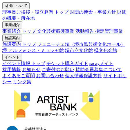
財団について
理事長ご挨拶・設立趣旨 トップ
財団の使命・事業方針
財団
の概要・所在地
事業紹介
事業紹介 トップ
文化芸術振興事業
活動報告
指定管理事業
施設案内
施設案内 トップ
フェニーチェ堺（堺市民芸術文化ホール）
堺 アルフォンス・ミュシャ館
堺市立文化館
栂文化会館
イベント
イベント情報 トップ
チケット購入ガイド
sacayメイト
採用情報
お知らせ
ご寄付のお願い
賛助会員募集について
よくあるご質問
お問い合わせ
個人情報保護方針
サイトポリ
シー
リンク集