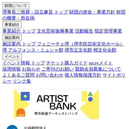
財団について
理事長ご挨拶・設立趣旨 トップ
財団の使命・事業方針
財団
の概要・所在地
事業紹介
事業紹介 トップ
文化芸術振興事業
活動報告
指定管理事業
施設案内
施設案内 トップ
フェニーチェ堺（堺市民芸術文化ホール）
堺 アルフォンス・ミュシャ館
堺市立文化館
栂文化会館
イベント
イベント情報 トップ
チケット購入ガイド
sacayメイト
採用情報
お知らせ
ご寄付のお願い
賛助会員募集について
よくあるご質問
お問い合わせ
個人情報保護方針
サイトポリ
シー
リンク集