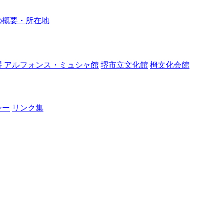
の概要・所在地
堺 アルフォンス・ミュシャ館
堺市立文化館
栂文化会館
シー
リンク集