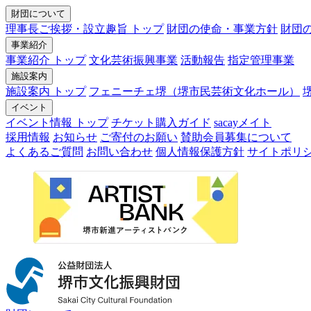
財団について
理事長ご挨拶・設立趣旨 トップ
財団の使命・事業方針
財団
事業紹介
事業紹介 トップ
文化芸術振興事業
活動報告
指定管理事業
施設案内
施設案内 トップ
フェニーチェ堺（堺市民芸術文化ホール）
イベント
イベント情報 トップ
チケット購入ガイド
sacayメイト
採用情報
お知らせ
ご寄付のお願い
賛助会員募集について
よくあるご質問
お問い合わせ
個人情報保護方針
サイトポリ