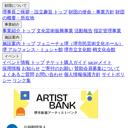
財団について
理事長ご挨拶・設立趣旨 トップ
財団の使命・事業方針
財団
の概要・所在地
事業紹介
事業紹介 トップ
文化芸術振興事業
活動報告
指定管理事業
施設案内
施設案内 トップ
フェニーチェ堺（堺市民芸術文化ホール）
堺 アルフォンス・ミュシャ館
堺市立文化館
栂文化会館
イベント
イベント情報 トップ
チケット購入ガイド
sacayメイト
採用情報
お知らせ
ご寄付のお願い
賛助会員募集について
よくあるご質問
お問い合わせ
個人情報保護方針
サイトポリ
シー
リンク集