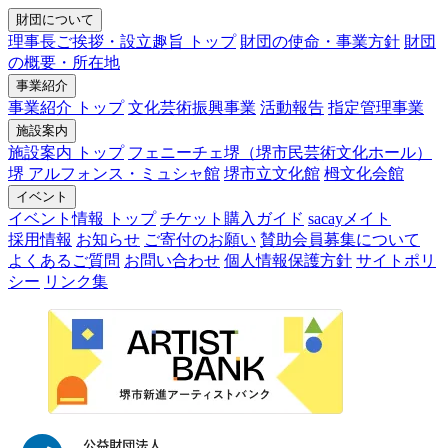
財団について
理事長ご挨拶・設立趣旨 トップ
財団の使命・事業方針
財団
の概要・所在地
事業紹介
事業紹介 トップ
文化芸術振興事業
活動報告
指定管理事業
施設案内
施設案内 トップ
フェニーチェ堺（堺市民芸術文化ホール）
堺 アルフォンス・ミュシャ館
堺市立文化館
栂文化会館
イベント
イベント情報 トップ
チケット購入ガイド
sacayメイト
採用情報
お知らせ
ご寄付のお願い
賛助会員募集について
よくあるご質問
お問い合わせ
個人情報保護方針
サイトポリ
シー
リンク集