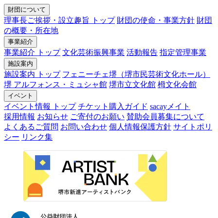
財団について
理事長ご挨拶・設立趣旨 トップ
財団の使命・事業方針
財団
の概要・所在地
事業紹介
事業紹介 トップ
文化芸術振興事業
活動報告
指定管理事業
施設案内
施設案内 トップ
フェニーチェ堺（堺市民芸術文化ホール）
堺 アルフォンス・ミュシャ館
堺市立文化館
栂文化会館
イベント
イベント情報 トップ
チケット購入ガイド
sacayメイト
採用情報
お知らせ
ご寄付のお願い
賛助会員募集について
よくあるご質問
お問い合わせ
個人情報保護方針
サイトポリ
シー
リンク集