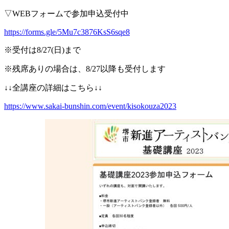
▽WEBフォームで参加申込受付中
https://forms.gle/5Mu7c3876KsS6sqe8
※受付は8/27(日)まで
※残席ありの場合は、8/27以降も受付します
↓↓全講座の詳細はこちら↓↓
https://www.sakai-bunshin.com/event/kisokouza2023