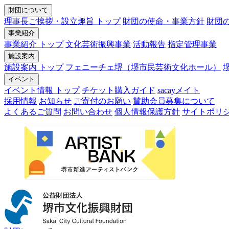
財団について
理事長ご挨拶・設立趣旨 トップ
財団の使命・事業方針
財団
事業紹介
事業紹介 トップ
文化芸術振興事業
活動報告
指定管理事業
施設案内
施設案内 トップ
フェニーチェ堺（堺市民芸術文化ホール）
イベント
イベント情報 トップ
チケット購入ガイド
sacayメイト
採用情報
お知らせ
ご寄付のお願い
賛助会員募集について
よくあるご質問
お問い合わせ
個人情報保護方針
サイトポリ