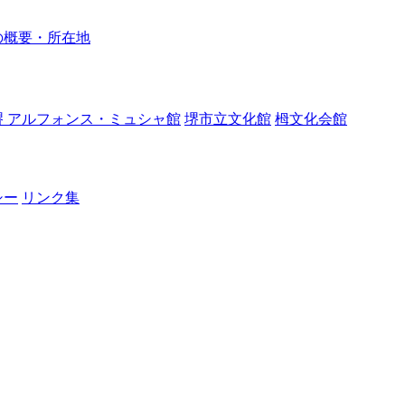
の概要・所在地
堺 アルフォンス・ミュシャ館
堺市立文化館
栂文化会館
シー
リンク集