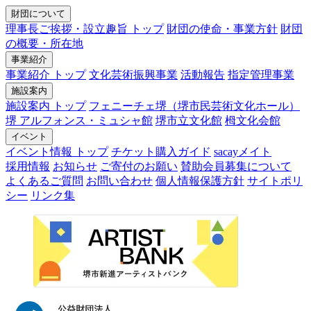
財団について
理事長ご挨拶・設立趣旨 トップ
財団の使命・事業方針
財団
の概要・所在地
事業紹介
事業紹介 トップ
文化芸術振興事業
活動報告
指定管理事業
施設案内
施設案内 トップ
フェニーチェ堺（堺市民芸術文化ホール）
堺 アルフォンス・ミュシャ館
堺市立文化館
栂文化会館
イベント
イベント情報 トップ
チケット購入ガイド
sacayメイト
採用情報
お知らせ
ご寄付のお願い
賛助会員募集について
よくあるご質問
お問い合わせ
個人情報保護方針
サイトポリ
シー
リンク集