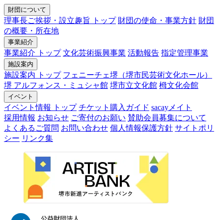
財団について
理事長ご挨拶・設立趣旨 トップ
財団の使命・事業方針
財団
の概要・所在地
事業紹介
事業紹介 トップ
文化芸術振興事業
活動報告
指定管理事業
施設案内
施設案内 トップ
フェニーチェ堺（堺市民芸術文化ホール）
堺 アルフォンス・ミュシャ館
堺市立文化館
栂文化会館
イベント
イベント情報 トップ
チケット購入ガイド
sacayメイト
採用情報
お知らせ
ご寄付のお願い
賛助会員募集について
よくあるご質問
お問い合わせ
個人情報保護方針
サイトポリ
シー
リンク集