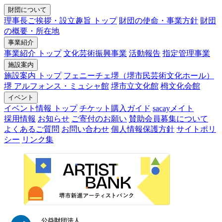
財団について
理事長ご挨拶・設立趣旨 トップ
財団の使命・事業方針
財団
の概要・所在地
事業紹介
事業紹介 トップ
文化芸術振興事業
活動報告
指定管理事業
施設案内
施設案内 トップ
フェニーチェ堺（堺市民芸術文化ホール）
堺 アルフォンス・ミュシャ館
堺市立文化館
栂文化会館
イベント
イベント情報 トップ
チケット購入ガイド
sacayメイト
採用情報
お知らせ
ご寄付のお願い
賛助会員募集について
よくあるご質問
お問い合わせ
個人情報保護方針
サイトポリ
シー
リンク集