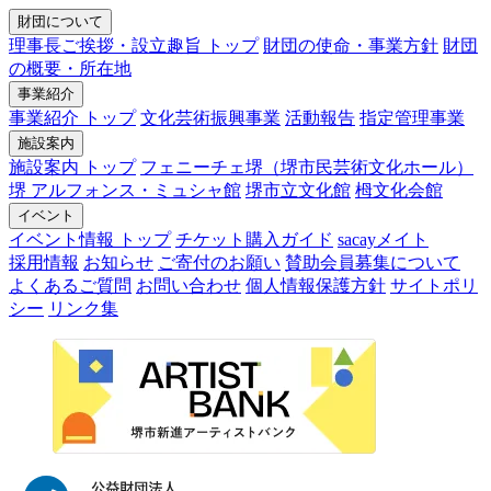
財団について
理事長ご挨拶・設立趣旨 トップ
財団の使命・事業方針
財団
の概要・所在地
事業紹介
事業紹介 トップ
文化芸術振興事業
活動報告
指定管理事業
施設案内
施設案内 トップ
フェニーチェ堺（堺市民芸術文化ホール）
堺 アルフォンス・ミュシャ館
堺市立文化館
栂文化会館
イベント
イベント情報 トップ
チケット購入ガイド
sacayメイト
採用情報
お知らせ
ご寄付のお願い
賛助会員募集について
よくあるご質問
お問い合わせ
個人情報保護方針
サイトポリ
シー
リンク集