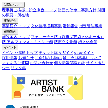
財団について
理事長ご挨拶・設立趣旨 トップ
財団の使命・事業方針
財団
の概要・所在地
事業紹介
事業紹介 トップ
文化芸術振興事業
活動報告
指定管理事業
施設案内
施設案内 トップ
フェニーチェ堺（堺市民芸術文化ホール）
堺 アルフォンス・ミュシャ館
堺市立文化館
栂文化会館
イベント
イベント情報 トップ
チケット購入ガイド
sacayメイト
採用情報
お知らせ
ご寄付のお願い
賛助会員募集について
よくあるご質問
お問い合わせ
個人情報保護方針
サイトポリ
シー
リンク集