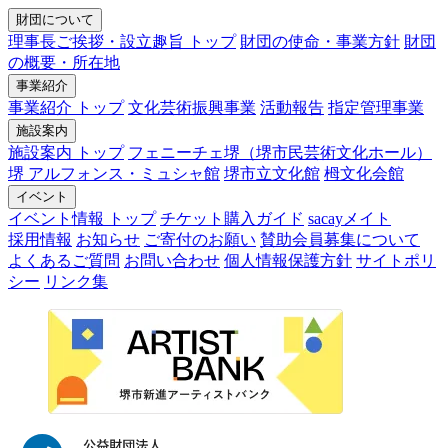
財団について
理事長ご挨拶・設立趣旨 トップ
財団の使命・事業方針
財団
の概要・所在地
事業紹介
事業紹介 トップ
文化芸術振興事業
活動報告
指定管理事業
施設案内
施設案内 トップ
フェニーチェ堺（堺市民芸術文化ホール）
堺 アルフォンス・ミュシャ館
堺市立文化館
栂文化会館
イベント
イベント情報 トップ
チケット購入ガイド
sacayメイト
採用情報
お知らせ
ご寄付のお願い
賛助会員募集について
よくあるご質問
お問い合わせ
個人情報保護方針
サイトポリ
シー
リンク集