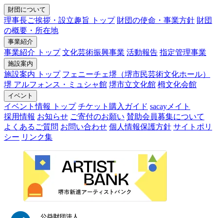
財団について
理事長ご挨拶・設立趣旨 トップ
財団の使命・事業方針
財団
の概要・所在地
事業紹介
事業紹介 トップ
文化芸術振興事業
活動報告
指定管理事業
施設案内
施設案内 トップ
フェニーチェ堺（堺市民芸術文化ホール）
堺 アルフォンス・ミュシャ館
堺市立文化館
栂文化会館
イベント
イベント情報 トップ
チケット購入ガイド
sacayメイト
採用情報
お知らせ
ご寄付のお願い
賛助会員募集について
よくあるご質問
お問い合わせ
個人情報保護方針
サイトポリ
シー
リンク集