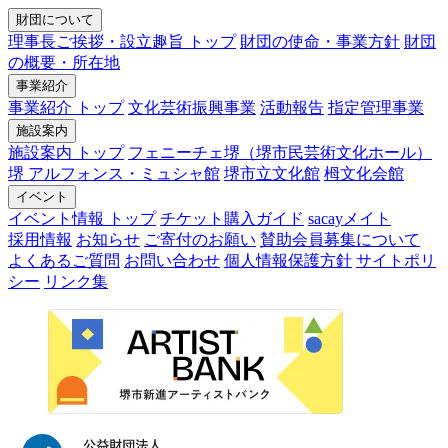
財団について
理事長ご挨拶・設立趣旨 トップ
財団の使命・事業方針
財団
の概要・所在地
事業紹介
事業紹介 トップ
文化芸術振興事業
活動報告
指定管理事業
施設案内
施設案内 トップ
フェニーチェ堺（堺市民芸術文化ホール）
堺 アルフォンス・ミュシャ館
堺市立文化館
栂文化会館
イベント
イベント情報 トップ
チケット購入ガイド
sacayメイト
採用情報
お知らせ
ご寄付のお願い
賛助会員募集について
よくあるご質問
お問い合わせ
個人情報保護方針
サイトポリ
シー
リンク集