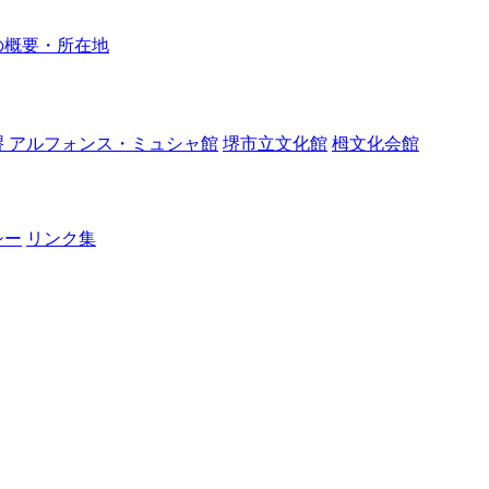
の概要・所在地
堺 アルフォンス・ミュシャ館
堺市立文化館
栂文化会館
シー
リンク集