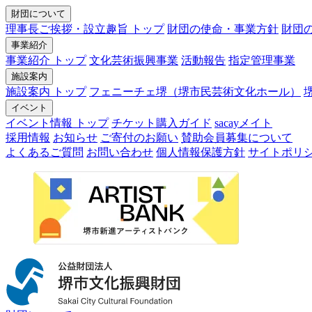
財団について
理事長ご挨拶・設立趣旨 トップ
財団の使命・事業方針
財団
事業紹介
事業紹介 トップ
文化芸術振興事業
活動報告
指定管理事業
施設案内
施設案内 トップ
フェニーチェ堺（堺市民芸術文化ホール）
イベント
イベント情報 トップ
チケット購入ガイド
sacayメイト
採用情報
お知らせ
ご寄付のお願い
賛助会員募集について
よくあるご質問
お問い合わせ
個人情報保護方針
サイトポリ