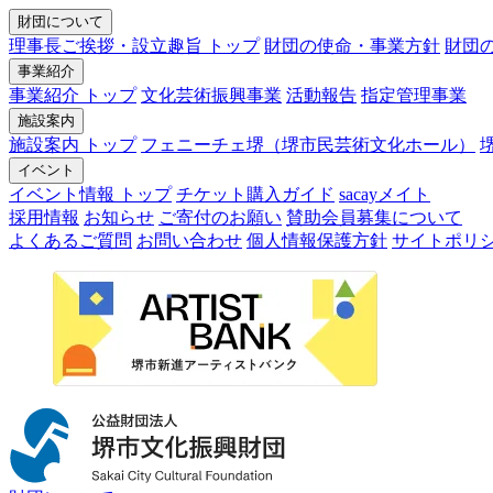
財団について
理事長ご挨拶・設立趣旨 トップ
財団の使命・事業方針
財団
事業紹介
事業紹介 トップ
文化芸術振興事業
活動報告
指定管理事業
施設案内
施設案内 トップ
フェニーチェ堺（堺市民芸術文化ホール）
イベント
イベント情報 トップ
チケット購入ガイド
sacayメイト
採用情報
お知らせ
ご寄付のお願い
賛助会員募集について
よくあるご質問
お問い合わせ
個人情報保護方針
サイトポリ