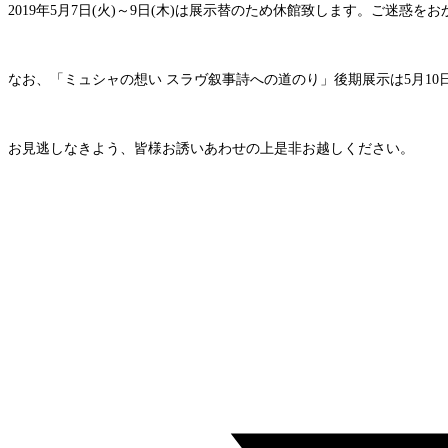
2019
年
5月7日(火)～9日(木)
は展示替のため休館致します。ご迷惑をお
なお、「ミュシャの想い スラヴ叙事詩への道のり」後期展示は
5
月
10
お見逃しなきよう、皆様お誘いあわせの上是非お越しください。