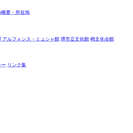
の概要・所在地
堺 アルフォンス・ミュシャ館
堺市立文化館
栂文化会館
シー
リンク集