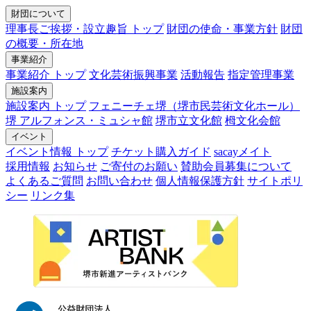
財団について
理事長ご挨拶・設立趣旨 トップ
財団の使命・事業方針
財団
の概要・所在地
事業紹介
事業紹介 トップ
文化芸術振興事業
活動報告
指定管理事業
施設案内
施設案内 トップ
フェニーチェ堺（堺市民芸術文化ホール）
堺 アルフォンス・ミュシャ館
堺市立文化館
栂文化会館
イベント
イベント情報 トップ
チケット購入ガイド
sacayメイト
採用情報
お知らせ
ご寄付のお願い
賛助会員募集について
よくあるご質問
お問い合わせ
個人情報保護方針
サイトポリ
シー
リンク集