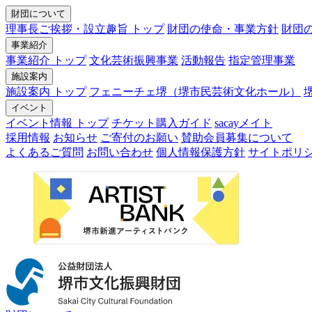
財団について
理事長ご挨拶・設立趣旨 トップ
財団の使命・事業方針
財団
事業紹介
事業紹介 トップ
文化芸術振興事業
活動報告
指定管理事業
施設案内
施設案内 トップ
フェニーチェ堺（堺市民芸術文化ホール）
イベント
イベント情報 トップ
チケット購入ガイド
sacayメイト
採用情報
お知らせ
ご寄付のお願い
賛助会員募集について
よくあるご質問
お問い合わせ
個人情報保護方針
サイトポリ