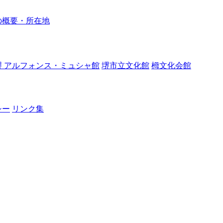
の概要・所在地
堺 アルフォンス・ミュシャ館
堺市立文化館
栂文化会館
シー
リンク集