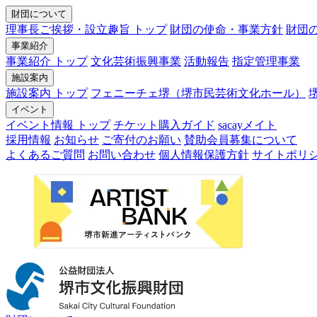
財団について
理事長ご挨拶・設立趣旨 トップ
財団の使命・事業方針
財団
事業紹介
事業紹介 トップ
文化芸術振興事業
活動報告
指定管理事業
施設案内
施設案内 トップ
フェニーチェ堺（堺市民芸術文化ホール）
イベント
イベント情報 トップ
チケット購入ガイド
sacayメイト
採用情報
お知らせ
ご寄付のお願い
賛助会員募集について
よくあるご質問
お問い合わせ
個人情報保護方針
サイトポリ