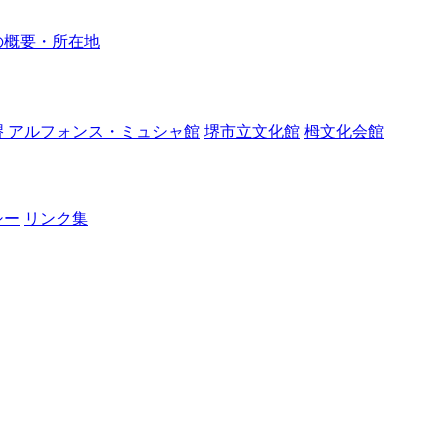
の概要・所在地
堺 アルフォンス・ミュシャ館
堺市立文化館
栂文化会館
シー
リンク集