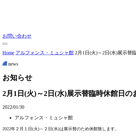
お問い合わせ
Home
アルフォンス・ミュシャ館
2月1日(火)～2日(水)展示
news
お
知
ら
せ
2月1日(火)～2日(水)展示替臨時休館日
2022/01/30
アルフォンス・ミュシャ館
2022
年２
月１日(火)～２日(水)
は展示替のため休館致します。