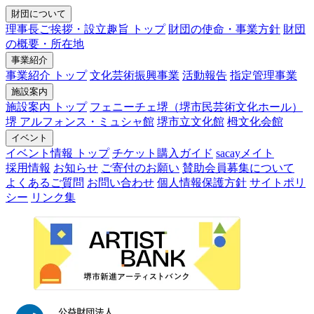
財団について
理事長ご挨拶・設立趣旨 トップ
財団の使命・事業方針
財団
の概要・所在地
事業紹介
事業紹介 トップ
文化芸術振興事業
活動報告
指定管理事業
施設案内
施設案内 トップ
フェニーチェ堺（堺市民芸術文化ホール）
堺 アルフォンス・ミュシャ館
堺市立文化館
栂文化会館
イベント
イベント情報 トップ
チケット購入ガイド
sacayメイト
採用情報
お知らせ
ご寄付のお願い
賛助会員募集について
よくあるご質問
お問い合わせ
個人情報保護方針
サイトポリ
シー
リンク集