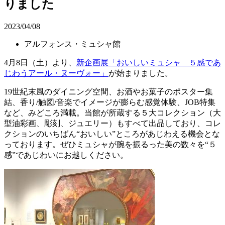
りました
2023/04/08
アルフォンス・ミュシャ館
4月8日（土）より、
新企画展「おいしいミュシャ ５感であ
じわうアール・ヌーヴォー」
が始まりました。
19世紀末風のダイニング空間、お酒やお菓子のポスター集
結、香り/触図/音楽でイメージが膨らむ感覚体験、JOB特集
など、みどころ満載。当館が所蔵する５大コレクション（大
型油彩画、彫刻、ジュエリー）もすべて出品しており、コレ
クションのいちばん“おいしい”ところがあじわえる機会とな
っております。ぜひミュシャが腕を振るった美の数々を“５
感”であじわいにお越しください。