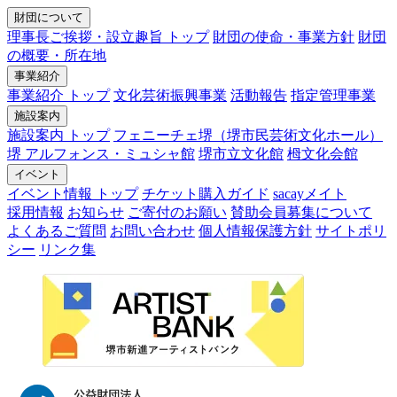
財団について
理事長ご挨拶・設立趣旨 トップ
財団の使命・事業方針
財団
の概要・所在地
事業紹介
事業紹介 トップ
文化芸術振興事業
活動報告
指定管理事業
施設案内
施設案内 トップ
フェニーチェ堺（堺市民芸術文化ホール）
堺 アルフォンス・ミュシャ館
堺市立文化館
栂文化会館
イベント
イベント情報 トップ
チケット購入ガイド
sacayメイト
採用情報
お知らせ
ご寄付のお願い
賛助会員募集について
よくあるご質問
お問い合わせ
個人情報保護方針
サイトポリ
シー
リンク集