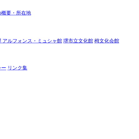
の概要・所在地
堺 アルフォンス・ミュシャ館
堺市立文化館
栂文化会館
シー
リンク集