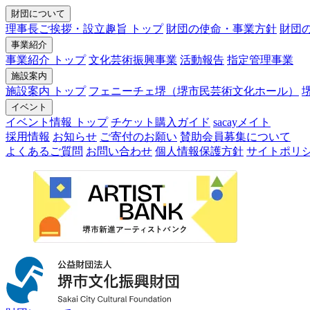
財団について
理事長ご挨拶・設立趣旨 トップ
財団の使命・事業方針
財団
事業紹介
事業紹介 トップ
文化芸術振興事業
活動報告
指定管理事業
施設案内
施設案内 トップ
フェニーチェ堺（堺市民芸術文化ホール）
イベント
イベント情報 トップ
チケット購入ガイド
sacayメイト
採用情報
お知らせ
ご寄付のお願い
賛助会員募集について
よくあるご質問
お問い合わせ
個人情報保護方針
サイトポリ