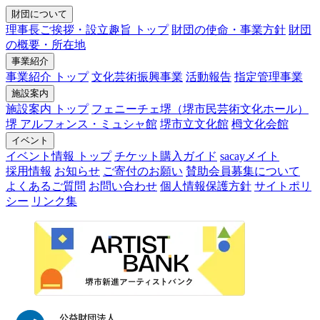
財団について
理事長ご挨拶・設立趣旨 トップ
財団の使命・事業方針
財団
の概要・所在地
事業紹介
事業紹介 トップ
文化芸術振興事業
活動報告
指定管理事業
施設案内
施設案内 トップ
フェニーチェ堺（堺市民芸術文化ホール）
堺 アルフォンス・ミュシャ館
堺市立文化館
栂文化会館
イベント
イベント情報 トップ
チケット購入ガイド
sacayメイト
採用情報
お知らせ
ご寄付のお願い
賛助会員募集について
よくあるご質問
お問い合わせ
個人情報保護方針
サイトポリ
シー
リンク集