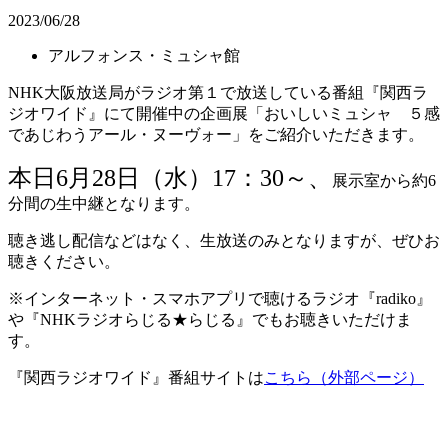
2023/06/28
アルフォンス・ミュシャ館
NHK大阪放送局がラジオ第１で放送している番組『関西ラ
ジオワイド』にて開催中の企画展「おいしいミュシャ ５感
であじわうアール・ヌーヴォー」をご紹介いただきます。
本日6月28日（水）17：30～、
展示室から約6
分間の生中継となります。
聴き逃し配信などはなく、生放送のみとなりますが、ぜひお
聴きください。
※インターネット・スマホアプリで聴けるラジオ『radiko』
や『NHKラジオらじる★らじる』でもお聴きいただけま
す。
『関西ラジオワイド』番組サイトは
こちら（外部ページ）