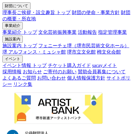
財団について
理事長ご挨拶・設立趣旨 トップ
財団の使命・事業方針
財団
の概要・所在地
事業紹介
事業紹介 トップ
文化芸術振興事業
活動報告
指定管理事業
施設案内
施設案内 トップ
フェニーチェ堺（堺市民芸術文化ホール）
堺 アルフォンス・ミュシャ館
堺市立文化館
栂文化会館
イベント
イベント情報 トップ
チケット購入ガイド
sacayメイト
採用情報
お知らせ
ご寄付のお願い
賛助会員募集について
よくあるご質問
お問い合わせ
個人情報保護方針
サイトポリ
シー
リンク集