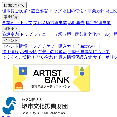
財団について
理事長ご挨拶・設立趣旨 トップ
財団の使命・事業方針
財団
事業紹介
事業紹介 トップ
文化芸術振興事業
活動報告
指定管理事業
施設案内
施設案内 トップ
フェニーチェ堺（堺市民芸術文化ホール）
イベント
イベント情報 トップ
チケット購入ガイド
sacayメイト
採用情報
お知らせ
ご寄付のお願い
賛助会員募集について
よくあるご質問
お問い合わせ
個人情報保護方針
サイトポリ