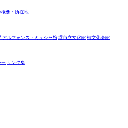
の概要・所在地
堺 アルフォンス・ミュシャ館
堺市立文化館
栂文化会館
シー
リンク集