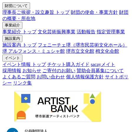
財団について
理事長ご挨拶・設立趣旨 トップ
財団の使命・事業方針
財団
の概要・所在地
事業紹介
事業紹介 トップ
文化芸術振興事業
活動報告
指定管理事業
施設案内
施設案内 トップ
フェニーチェ堺（堺市民芸術文化ホール）
堺 アルフォンス・ミュシャ館
堺市立文化館
栂文化会館
イベント
イベント情報 トップ
チケット購入ガイド
sacayメイト
採用情報
お知らせ
ご寄付のお願い
賛助会員募集について
よくあるご質問
お問い合わせ
個人情報保護方針
サイトポリ
シー
リンク集