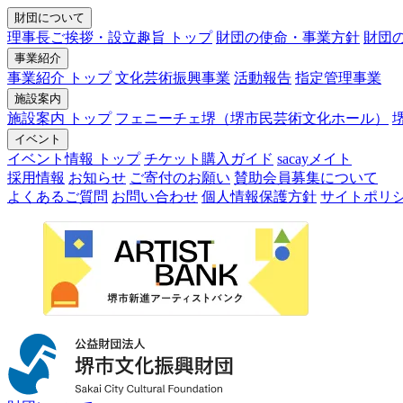
財団について
理事長ご挨拶・設立趣旨 トップ
財団の使命・事業方針
財団
事業紹介
事業紹介 トップ
文化芸術振興事業
活動報告
指定管理事業
施設案内
施設案内 トップ
フェニーチェ堺（堺市民芸術文化ホール）
イベント
イベント情報 トップ
チケット購入ガイド
sacayメイト
採用情報
お知らせ
ご寄付のお願い
賛助会員募集について
よくあるご質問
お問い合わせ
個人情報保護方針
サイトポリ