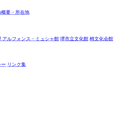
の概要・所在地
堺 アルフォンス・ミュシャ館
堺市立文化館
栂文化会館
シー
リンク集