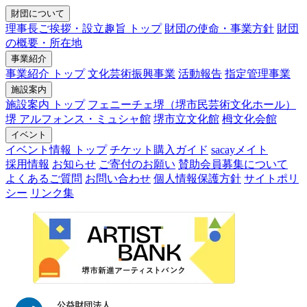
財団について
理事長ご挨拶・設立趣旨 トップ
財団の使命・事業方針
財団
の概要・所在地
事業紹介
事業紹介 トップ
文化芸術振興事業
活動報告
指定管理事業
施設案内
施設案内 トップ
フェニーチェ堺（堺市民芸術文化ホール）
堺 アルフォンス・ミュシャ館
堺市立文化館
栂文化会館
イベント
イベント情報 トップ
チケット購入ガイド
sacayメイト
採用情報
お知らせ
ご寄付のお願い
賛助会員募集について
よくあるご質問
お問い合わせ
個人情報保護方針
サイトポリ
シー
リンク集