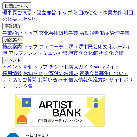
財団について
理事長ご挨拶・設立趣旨 トップ
財団の使命・事業方針
財団
の概要・所在地
事業紹介
事業紹介 トップ
文化芸術振興事業
活動報告
指定管理事業
施設案内
施設案内 トップ
フェニーチェ堺（堺市民芸術文化ホール）
堺 アルフォンス・ミュシャ館
堺市立文化館
栂文化会館
イベント
イベント情報 トップ
チケット購入ガイド
sacayメイト
採用情報
お知らせ
ご寄付のお願い
賛助会員募集について
よくあるご質問
お問い合わせ
個人情報保護方針
サイトポリ
シー
リンク集