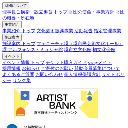
財団について
理事長ご挨拶・設立趣旨 トップ
財団の使命・事業方針
財団
の概要・所在地
事業紹介
事業紹介 トップ
文化芸術振興事業
活動報告
指定管理事業
施設案内
施設案内 トップ
フェニーチェ堺（堺市民芸術文化ホール）
堺 アルフォンス・ミュシャ館
堺市立文化館
栂文化会館
イベント
イベント情報 トップ
チケット購入ガイド
sacayメイト
採用情報
お知らせ
ご寄付のお願い
賛助会員募集について
よくあるご質問
お問い合わせ
個人情報保護方針
サイトポリ
シー
リンク集