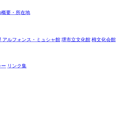
の概要・所在地
堺 アルフォンス・ミュシャ館
堺市立文化館
栂文化会館
シー
リンク集