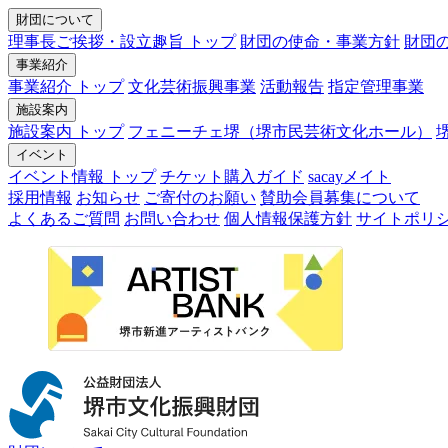
財団について
理事長ご挨拶・設立趣旨 トップ
財団の使命・事業方針
財団
事業紹介
事業紹介 トップ
文化芸術振興事業
活動報告
指定管理事業
施設案内
施設案内 トップ
フェニーチェ堺（堺市民芸術文化ホール）
イベント
イベント情報 トップ
チケット購入ガイド
sacayメイト
採用情報
お知らせ
ご寄付のお願い
賛助会員募集について
よくあるご質問
お問い合わせ
個人情報保護方針
サイトポリ