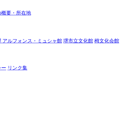
の概要・所在地
堺 アルフォンス・ミュシャ館
堺市立文化館
栂文化会館
シー
リンク集