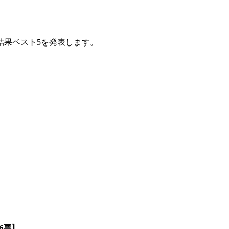
。
結果ベスト5を発表します。
6票】