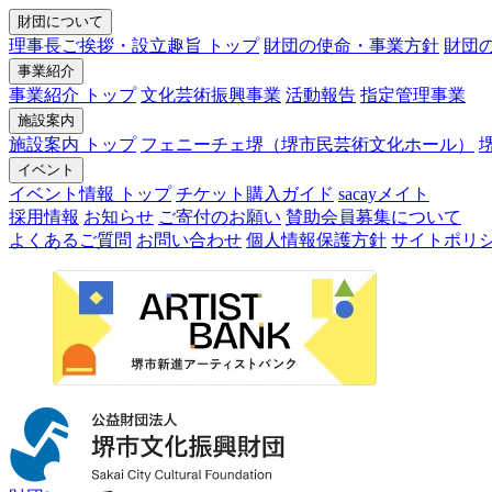
財団について
理事長ご挨拶・設立趣旨 トップ
財団の使命・事業方針
財団
事業紹介
事業紹介 トップ
文化芸術振興事業
活動報告
指定管理事業
施設案内
施設案内 トップ
フェニーチェ堺（堺市民芸術文化ホール）
イベント
イベント情報 トップ
チケット購入ガイド
sacayメイト
採用情報
お知らせ
ご寄付のお願い
賛助会員募集について
よくあるご質問
お問い合わせ
個人情報保護方針
サイトポリ