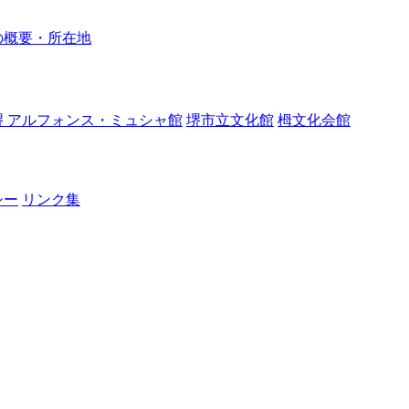
の概要・所在地
堺 アルフォンス・ミュシャ館
堺市立文化館
栂文化会館
シー
リンク集