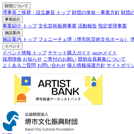
財団について
理事長ご挨拶・設立趣旨 トップ
財団の使命・事業方針
財団
事業紹介
事業紹介 トップ
文化芸術振興事業
活動報告
指定管理事業
施設案内
施設案内 トップ
フェニーチェ堺（堺市民芸術文化ホール）
イベント
イベント情報 トップ
チケット購入ガイド
sacayメイト
採用情報
お知らせ
ご寄付のお願い
賛助会員募集について
よくあるご質問
お問い合わせ
個人情報保護方針
サイトポリ