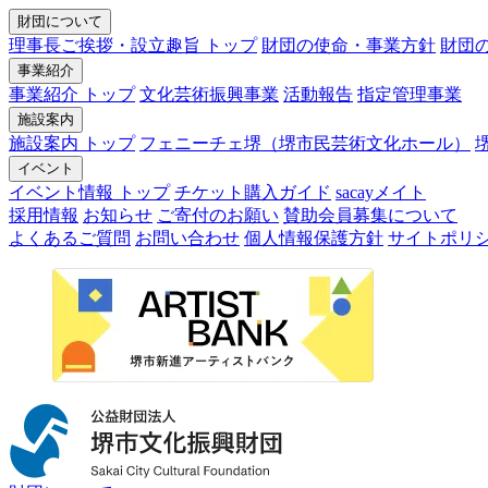
財団について
理事長ご挨拶・設立趣旨 トップ
財団の使命・事業方針
財団
事業紹介
事業紹介 トップ
文化芸術振興事業
活動報告
指定管理事業
施設案内
施設案内 トップ
フェニーチェ堺（堺市民芸術文化ホール）
イベント
イベント情報 トップ
チケット購入ガイド
sacayメイト
採用情報
お知らせ
ご寄付のお願い
賛助会員募集について
よくあるご質問
お問い合わせ
個人情報保護方針
サイトポリ