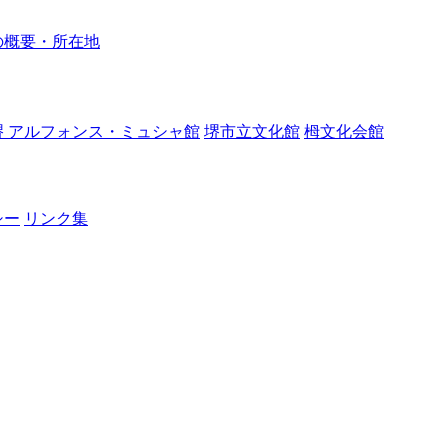
の概要・所在地
堺 アルフォンス・ミュシャ館
堺市立文化館
栂文化会館
シー
リンク集