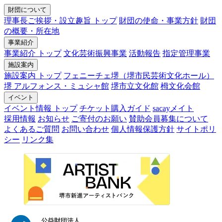
財団について
理事長ご挨拶・設立趣旨 トップ
財団の使命・事業方針
財団
の概要・所在地
事業紹介
事業紹介 トップ
文化芸術振興事業
活動報告
指定管理事業
施設案内
施設案内 トップ
フェニーチェ堺（堺市民芸術文化ホール）
堺 アルフォンス・ミュシャ館
堺市立文化館
栂文化会館
イベント
イベント情報 トップ
チケット購入ガイド
sacayメイト
採用情報
お知らせ
ご寄付のお願い
賛助会員募集について
よくあるご質問
お問い合わせ
個人情報保護方針
サイトポリ
シー
リンク集