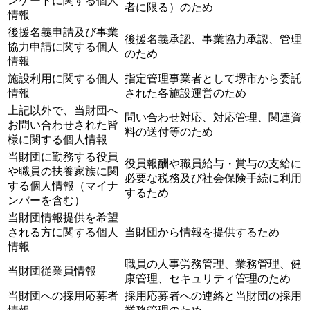
ンケートに関する個人
者に限る）のため
情報
後援名義申請及び事業
後援名義承認、事業協力承認、管理
協力申請に関する個人
のため
情報
施設利用に関する個人
指定管理事業者として堺市から委託
情報
された各施設運営のため
上記以外で、当財団へ
問い合わせ対応、対応管理、関連資
お問い合わせされた皆
料の送付等のため
様に関する個人情報
当財団に勤務する役員
役員報酬や職員給与・賞与の支給に
や職員の扶養家族に関
必要な税務及び社会保険手続に利用
する個人情報（マイナ
するため
ンバーを含む）
当財団情報提供を希望
される方に関する個人
当財団から情報を提供するため
情報
職員の人事労務管理、業務管理、健
当財団従業員情報
康管理、セキュリティ管理のため
当財団への採用応募者
採用応募者への連絡と当財団の採用