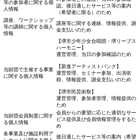
等の参加者に関する個
認、後日適したサービス等の案内
人情報
（希望者に限る）のため
講座、ワークショップ
講座等に関する連絡、情報提供、謝
等の講師に関する個人
金支払いのため
情報
【堺市少年少女合唱団・堺リーブス
ハーモニー】
運営管理、当日の参加確認のため
【新進アーティストバンク】
当財団で主催する事業
運営管理、セミナー参加、出演依
に関する個人情報
頼、情報提供、謝金支払いのため
【堺市民芸術祭】
運営管理、参加者管理、情報提供の
ため
会員からの要望に応じた適切なサー
当財団会員制度に関す
ビス提供及び会員情報管理をするた
る個人情報
め
各事業及び施設利用ア
後日適したサービス等の案内（希望