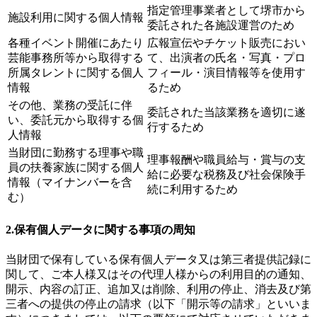
指定管理事業者として堺市から
施設利用に関する個人情報
委託された各施設運営のため
各種イベント開催にあたり
広報宣伝やチケット販売におい
芸能事務所等から取得する
て、出演者の氏名・写真・プロ
所属タレントに関する個人
フィール・演目情報等を使用す
情報
るため
その他、業務の受託に伴
委託された当該業務を適切に遂
い、委託元から取得する個
行するため
人情報
当財団に勤務する理事や職
理事報酬や職員給与・賞与の支
員の扶養家族に関する個人
給に必要な税務及び社会保険手
情報（マイナンバーを含
続に利用するため
む）
2.保有個人データに関する事項の周知
当財団で保有している保有個人データ又は第三者提供記録に
関して、ご本人様又はその代理人様からの利用目的の通知、
開示、内容の訂正、追加又は削除、利用の停止、消去及び第
三者への提供の停止の請求（以下「開示等の請求」といいま