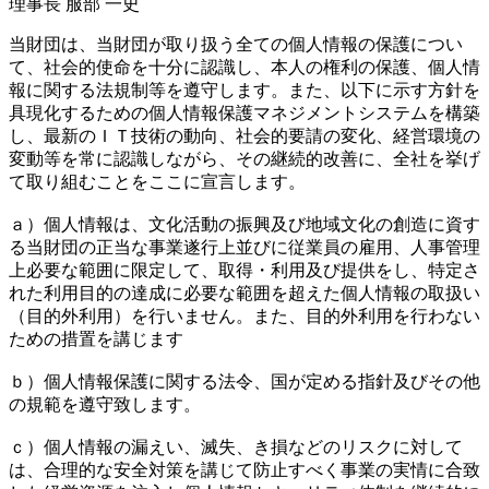
理事長 服部 一史
当財団は、当財団が取り扱う全ての個人情報の保護につい
て、社会的使命を十分に認識し、本人の権利の保護、個人情
報に関する法規制等を遵守します。また、以下に示す方針を
具現化するための個人情報保護マネジメントシステムを構築
し、最新のＩＴ技術の動向、社会的要請の変化、経営環境の
変動等を常に認識しながら、その継続的改善に、全社を挙げ
て取り組むことをここに宣言します。
ａ）個人情報は、文化活動の振興及び地域文化の創造に資す
る当財団の正当な事業遂行上並びに従業員の雇用、人事管理
上必要な範囲に限定して、取得・利用及び提供をし、特定さ
れた利用目的の達成に必要な範囲を超えた個人情報の取扱い
（目的外利用）を行いません。また、目的外利用を行わない
ための措置を講じます
ｂ）個人情報保護に関する法令、国が定める指針及びその他
の規範を遵守致します。
ｃ）個人情報の漏えい、滅失、き損などのリスクに対して
は、合理的な安全対策を講じて防止すべく事業の実情に合致