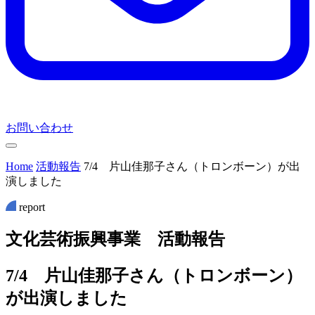
お問い合わせ
Home
活動報告
7/4 片山佳那子さん（トロンボーン）が出
演しました
report
文
化
芸
術
振
興
事
業
活
動
報
告
7/4 片山佳那子さん（トロンボーン）
が出演しました