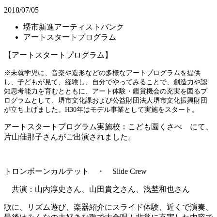
2018/07/05
堺市新進アーティストバンク
アートスタートプログラム
【アートスタートプログラム】
※未就学児に、音楽や造形などの多様なアートプログラムを提供
し、子どもが見て、経験し、自分でやってみることで、創造力や認
知思考能力を育むとともに、アート体験・鑑賞機会の充実を図るプ
ログラムとして、堺市文化課および公益財団法人堺市文化振興財団
が立ち上げました。H30年はモデル事業として実施をスタート。
アートスタートプログラム実施校：こども園くさべ にて、
片山佳那子さんがご出演されました。
トロンボーンカルテット ・ Slide Crew
共演：山内淳史さん、山田貴之さん、浅埜和也さん
歌に、リズム遊び、楽器紹介にスライド体験、近くで演奏、