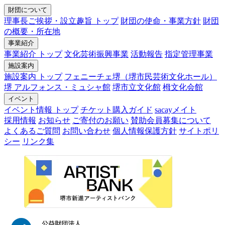
財団について
理事長ご挨拶・設立趣旨 トップ
財団の使命・事業方針
財団
の概要・所在地
事業紹介
事業紹介 トップ
文化芸術振興事業
活動報告
指定管理事業
施設案内
施設案内 トップ
フェニーチェ堺（堺市民芸術文化ホール）
堺 アルフォンス・ミュシャ館
堺市立文化館
栂文化会館
イベント
イベント情報 トップ
チケット購入ガイド
sacayメイト
採用情報
お知らせ
ご寄付のお願い
賛助会員募集について
よくあるご質問
お問い合わせ
個人情報保護方針
サイトポリ
シー
リンク集