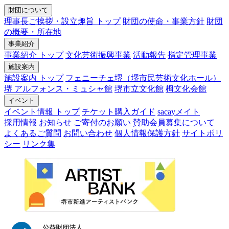
財団について
理事長ご挨拶・設立趣旨 トップ
財団の使命・事業方針
財団
の概要・所在地
事業紹介
事業紹介 トップ
文化芸術振興事業
活動報告
指定管理事業
施設案内
施設案内 トップ
フェニーチェ堺（堺市民芸術文化ホール）
堺 アルフォンス・ミュシャ館
堺市立文化館
栂文化会館
イベント
イベント情報 トップ
チケット購入ガイド
sacayメイト
採用情報
お知らせ
ご寄付のお願い
賛助会員募集について
よくあるご質問
お問い合わせ
個人情報保護方針
サイトポリ
シー
リンク集