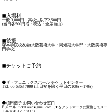
◼入場料
一般
3,000
円 高校生以下
2,500
円
(当日各
500
円増・税込・全席自由
)
◼後援
塚本学院校友会
(
大阪芸術大学・同短期大学部・大阪美術専
門学校
)
◼チケットご予約
⚫ザ・フェニックスホール チケットセンター
TEL 06-6363-7999
(
土日祝を除く平日の10時～17時
)
⚫植田藍子 お問い合わせ窓口
Eメール
ticket.aiko★gmail.com（★をアットマークに変換してメー
ルをお送りください）