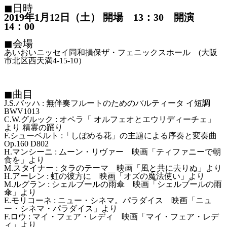
◼日時
2019年1月12日（土）
開場 13：30 開演
14：00
◼会場
あいおいニッセイ同和損保ザ・フェニックスホール
(大阪
市北区西天満4-15-10）
◼曲目
J.S.バッハ
:
無伴奏フルートのためのパルティータ イ短調
BWV1013
C.W.グルック
:
オペラ「 オルフェオとエウリディーチェ」
より 精霊の踊り
F.シューベルト
:
「しぼめる花」の主題による序奏と変奏曲
Op.160 D802
H.マンシーニ
:
ムーン・リヴァー 映画「ティファニーで朝
食を」より
M.スタイナー
:
タラのテーマ 映画「風と共に去りぬ」より
H.アーレン
:
虹の彼方に 映画「オズの魔法使い」より
M.ルグラン
: シェルブールの雨傘
映画「シェルブールの雨
傘」より
E.モリコーネ
: ニュー・シネマ。パラダイス
映画「ニュ
ー・シネマ・パラダイス
」より
F.ロウ
:
マイ・フェア・レディ 映画「マイ・フェア・レデ
ィ」より