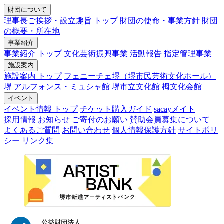
財団について
理事長ご挨拶・設立趣旨 トップ
財団の使命・事業方針
財団
の概要・所在地
事業紹介
事業紹介 トップ
文化芸術振興事業
活動報告
指定管理事業
施設案内
施設案内 トップ
フェニーチェ堺（堺市民芸術文化ホール）
堺 アルフォンス・ミュシャ館
堺市立文化館
栂文化会館
イベント
イベント情報 トップ
チケット購入ガイド
sacayメイト
採用情報
お知らせ
ご寄付のお願い
賛助会員募集について
よくあるご質問
お問い合わせ
個人情報保護方針
サイトポリ
シー
リンク集