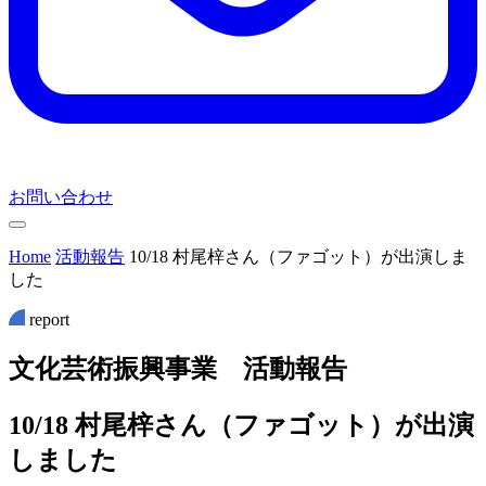
お問い合わせ
Home
活動報告
10/18 村尾梓さん（ファゴット）が出演しま
した
report
文
化
芸
術
振
興
事
業
活
動
報
告
10/18 村尾梓さん（ファゴット）が出演
しました