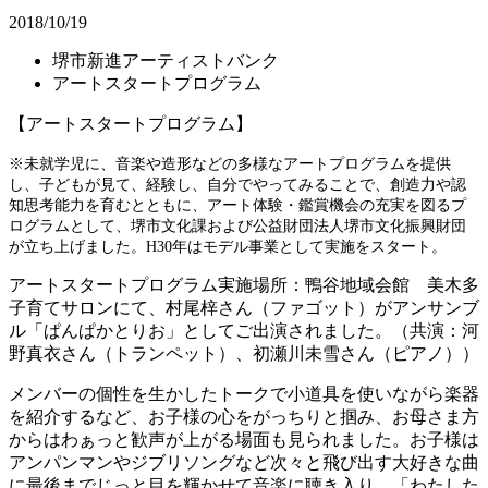
2018/10/19
堺市新進アーティストバンク
アートスタートプログラム
【アートスタートプログラム】
※未就学児に、音楽や造形などの多様なアートプログラムを提供
し、子どもが見て、経験し、自分でやってみることで、創造力や認
知思考能力を育むとともに、アート体験・鑑賞機会の充実を図るプ
ログラムとして、堺市文化課および公益財団法人堺市文化振興財団
が立ち上げました。H30年はモデル事業として実施をスタート。
アートスタートプログラム実施場所：鴨谷地域会館 美木多
子育てサロンにて、村尾梓さん（ファゴット）がアンサンブ
ル「ぱんぱかとりお」としてご出演されました。（共演：河
野真衣さん（トランペット）、初瀬川未雪さん（ピアノ））
メンバーの個性を生かしたトークで小道具を使いながら楽器
を紹介するなど、お子様の心をがっちりと掴み、お母さま方
からはわぁっと歓声が上がる場面も見られました。お子様は
アンパンマンやジブリソングなど次々と飛び出す大好きな曲
に最後までじっと目を輝かせて音楽に聴き入り、「わたした