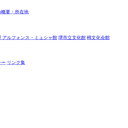
の概要・所在地
堺 アルフォンス・ミュシャ館
堺市立文化館
栂文化会館
シー
リンク集