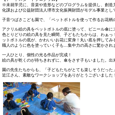
※未就学児に、音楽や造形などのプログラムを提供し、創造
化課および公益財団法人堺市文化振興財団がモデル事業とし
子音つばさこども園で、「ペットボトルを使って作るお花柄
アクリル絵の具をペットボトルの底に塗って、ビニール傘に
色とりどりの絵の具を見た瞬間、子どもたちからは、わぁっ
ットボトルの底が、かわいいお花に変身！丸い底を押してみ
職人のように色を塗っていく子も…集中力の高さに驚かされ
一人ひとり、個性の光る作品が完成！
絵の具が乾くのが待ちきれずに、傘をさす子もいました。出
園の先生たちからも、「子どもたちがとても楽しそうだった
近江さん、素敵なワークショップをありがとうございました