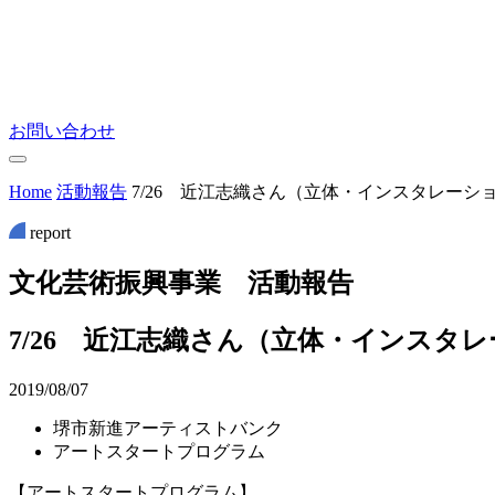
お問い合わせ
Home
活動報告
7/26 近江志織さん（立体・インスタレー
report
文
化
芸
術
振
興
事
業
活
動
報
告
7/26 近江志織さん（立体・インス
2019/08/07
堺市新進アーティストバンク
アートスタートプログラム
【アートスタートプログラム】