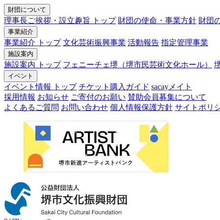
財団について
理事長ご挨拶・設立趣旨 トップ
財団の使命・事業方針
財団
事業紹介
事業紹介 トップ
文化芸術振興事業
活動報告
指定管理事業
施設案内
施設案内 トップ
フェニーチェ堺（堺市民芸術文化ホール）
イベント
イベント情報 トップ
チケット購入ガイド
sacayメイト
採用情報
お知らせ
ご寄付のお願い
賛助会員募集について
よくあるご質問
お問い合わせ
個人情報保護方針
サイトポリ