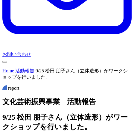
お問い合わせ
Home
活動報告
9/25 松田 朋子さん（立体造形）がワークシ
ョップを行いました。
report
文
化
芸
術
振
興
事
業
活
動
報
告
9/25 松田 朋子さん（立体造形）がワー
クショップを行いました。