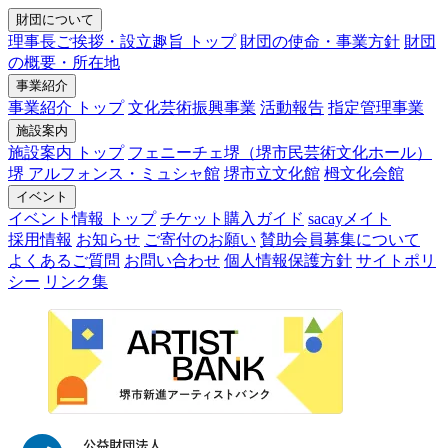
財団について
理事長ご挨拶・設立趣旨 トップ
財団の使命・事業方針
財団
の概要・所在地
事業紹介
事業紹介 トップ
文化芸術振興事業
活動報告
指定管理事業
施設案内
施設案内 トップ
フェニーチェ堺（堺市民芸術文化ホール）
堺 アルフォンス・ミュシャ館
堺市立文化館
栂文化会館
イベント
イベント情報 トップ
チケット購入ガイド
sacayメイト
採用情報
お知らせ
ご寄付のお願い
賛助会員募集について
よくあるご質問
お問い合わせ
個人情報保護方針
サイトポリ
シー
リンク集