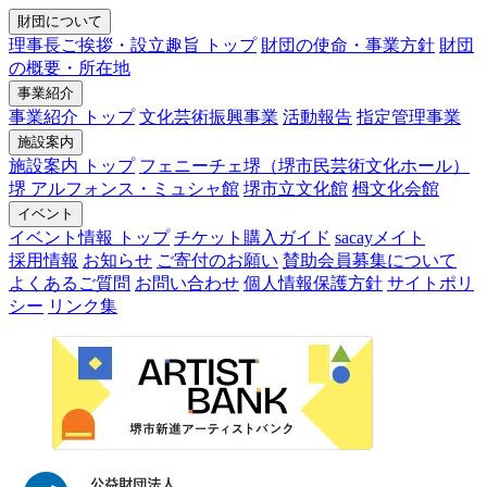
財団について
理事長ご挨拶・設立趣旨 トップ
財団の使命・事業方針
財団
の概要・所在地
事業紹介
事業紹介 トップ
文化芸術振興事業
活動報告
指定管理事業
施設案内
施設案内 トップ
フェニーチェ堺（堺市民芸術文化ホール）
堺 アルフォンス・ミュシャ館
堺市立文化館
栂文化会館
イベント
イベント情報 トップ
チケット購入ガイド
sacayメイト
採用情報
お知らせ
ご寄付のお願い
賛助会員募集について
よくあるご質問
お問い合わせ
個人情報保護方針
サイトポリ
シー
リンク集