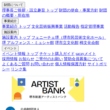
財団について
理事長ご挨拶・設立趣旨 トップ
財団の使命・事業方針
財団
の概要・所在地
事業紹介
事業紹介 トップ
文化芸術振興事業
活動報告
指定管理事業
施設案内
施設案内 トップ
フェニーチェ堺（堺市民芸術文化ホール）
堺 アルフォンス・ミュシャ館
堺市立文化館
栂文化会館
イベント
イベント情報 トップ
チケット購入ガイド
sacayメイト
採用情報
お知らせ
ご寄付のお願い
賛助会員募集について
よくあるご質問
お問い合わせ
個人情報保護方針
サイトポリ
シー
リンク集