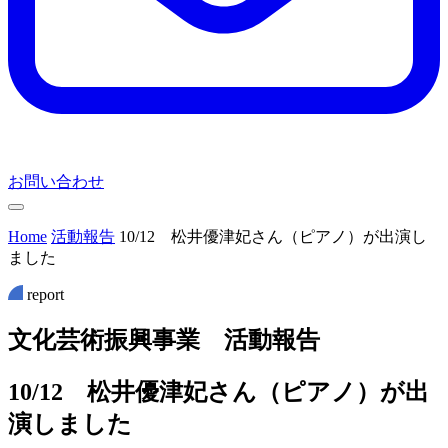
お問い合わせ
Home
活動報告
10/12 松井優津妃さん（ピアノ）が出演し
ました
report
文
化
芸
術
振
興
事
業
活
動
報
告
10/12 松井優津妃さん（ピアノ）が出
演しました