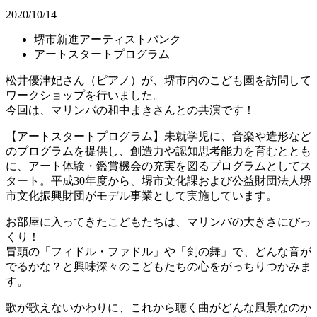
2020/10/14
堺市新進アーティストバンク
アートスタートプログラム
松井優津妃さん（ピアノ）が、堺市内のこども園を訪問して
ワークショップを行いました。
今回は、マリンバの和中まきさんとの共演です！
【アートスタートプログラム】未就学児に、音楽や造形など
のプログラムを提供し、創造力や認知思考能力を育むととも
に、アート体験・鑑賞機会の充実を図るプログラムとしてス
タート。平成30年度から、堺市文化課および公益財団法人堺
市文化振興財団がモデル事業として実施しています。
お部屋に入ってきたこどもたちは、マリンバの大きさにびっ
くり！
冒頭の「フィドル・ファドル」や「剣の舞」で、どんな音が
でるかな？と興味深々のこどもたちの心をがっちりつかみま
す。
歌が歌えないかわりに、これから聴く曲がどんな風景なのか