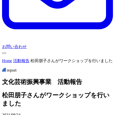
お問い合わせ
Home
活動報告
松田朋子さんがワークショップを行いました
report
文
化
芸
術
振
興
事
業
活
動
報
告
松田朋子さんがワークショップを行い
ました
2021/08/24