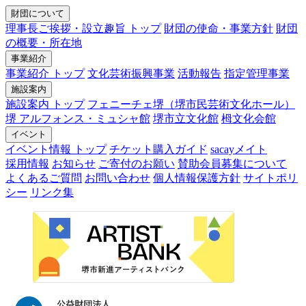
財団について
理事長ご挨拶・設立趣旨 トップ
財団の使命・事業方針
財団
の概要・所在地
事業紹介
事業紹介 トップ
文化芸術振興事業
活動報告
指定管理事業
施設案内
施設案内 トップ
フェニーチェ堺（堺市民芸術文化ホール）
堺 アルフォンス・ミュシャ館
堺市立文化館
栂文化会館
イベント
イベント情報 トップ
チケット購入ガイド
sacayメイト
採用情報
お知らせ
ご寄付のお願い
賛助会員募集について
よくあるご質問
お問い合わせ
個人情報保護方針
サイトポリ
シー
リンク集