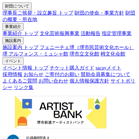
財団について
理事長ご挨拶・設立趣旨 トップ
財団の使命・事業方針
財団
の概要・所在地
事業紹介
事業紹介 トップ
文化芸術振興事業
活動報告
指定管理事業
施設案内
施設案内 トップ
フェニーチェ堺（堺市民芸術文化ホール）
堺 アルフォンス・ミュシャ館
堺市立文化館
栂文化会館
イベント
イベント情報 トップ
チケット購入ガイド
sacayメイト
採用情報
お知らせ
ご寄付のお願い
賛助会員募集について
よくあるご質問
お問い合わせ
個人情報保護方針
サイトポリ
シー
リンク集