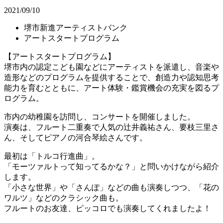
2021/09/10
堺市新進アーティストバンク
アートスタートプログラム
【アートスタートプログラム】
堺市内の認定こども園などにアーティストを派遣し、音楽や
造形などのプログラムを提供することで、創造力や認知思考
能力を育むとともに、アート体験・鑑賞機会の充実を図るプ
ログラム。
市内の幼稚園を訪問し、コンサートを開催しました。
演奏は、フルート二重奏で人気の辻井義祐さん、要枝三里さ
ん、そしてピアノの河合琴絵さんです。
最初は「トルコ行進曲」。
「モーツァルトって知ってるかな？」と問いかけながら紹介
します。
「小さな世界」や「さんぽ」などの曲も演奏しつつ、「花の
ワルツ」などのクラシック曲も。
フルートのお友達、ピッコロでも演奏してくれましたよ！