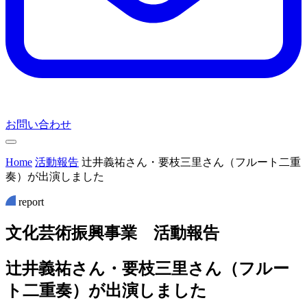
お問い合わせ
Home
活動報告
辻井義祐さん・要枝三里さん（フルート二重
奏）が出演しました
report
文
化
芸
術
振
興
事
業
活
動
報
告
辻井義祐さん・要枝三里さん（フルー
ト二重奏）が出演しました