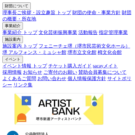
財団について
理事長ご挨拶・設立趣旨 トップ
財団の使命・事業方針
財団
の概要・所在地
事業紹介
事業紹介 トップ
文化芸術振興事業
活動報告
指定管理事業
施設案内
施設案内 トップ
フェニーチェ堺（堺市民芸術文化ホール）
堺 アルフォンス・ミュシャ館
堺市立文化館
栂文化会館
イベント
イベント情報 トップ
チケット購入ガイド
sacayメイト
採用情報
お知らせ
ご寄付のお願い
賛助会員募集について
よくあるご質問
お問い合わせ
個人情報保護方針
サイトポリ
シー
リンク集