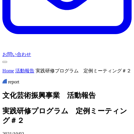
お問い合わせ
Home
活動報告
実践研修プログラム 定例ミーティング＃２
report
文
化
芸
術
振
興
事
業
活
動
報
告
実践研修プログラム 定例ミーティン
グ＃２
2021/10/02