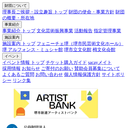
財団について
理事長ご挨拶・設立趣旨 トップ
財団の使命・事業方針
財団
の概要・所在地
事業紹介
事業紹介 トップ
文化芸術振興事業
活動報告
指定管理事業
施設案内
施設案内 トップ
フェニーチェ堺（堺市民芸術文化ホール）
堺 アルフォンス・ミュシャ館
堺市立文化館
栂文化会館
イベント
イベント情報 トップ
チケット購入ガイド
sacayメイト
採用情報
お知らせ
ご寄付のお願い
賛助会員募集について
よくあるご質問
お問い合わせ
個人情報保護方針
サイトポリ
シー
リンク集