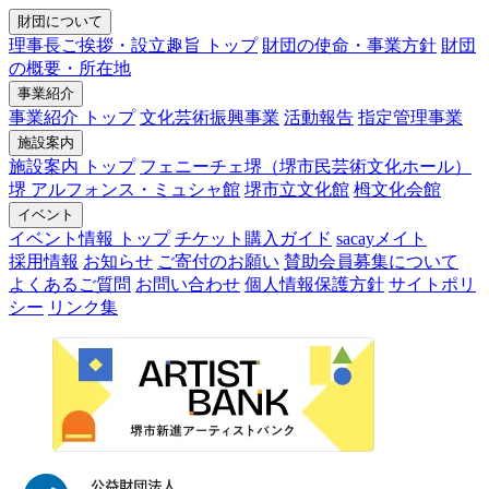
財団について
理事長ご挨拶・設立趣旨 トップ
財団の使命・事業方針
財団
の概要・所在地
事業紹介
事業紹介 トップ
文化芸術振興事業
活動報告
指定管理事業
施設案内
施設案内 トップ
フェニーチェ堺（堺市民芸術文化ホール）
堺 アルフォンス・ミュシャ館
堺市立文化館
栂文化会館
イベント
イベント情報 トップ
チケット購入ガイド
sacayメイト
採用情報
お知らせ
ご寄付のお願い
賛助会員募集について
よくあるご質問
お問い合わせ
個人情報保護方針
サイトポリ
シー
リンク集