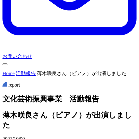
お問い合わせ
Home
活動報告
薄木咲良さん（ピアノ）が出演しました
report
文
化
芸
術
振
興
事
業
活
動
報
告
薄木咲良さん（ピアノ）が出演しまし
た
2021/10/09