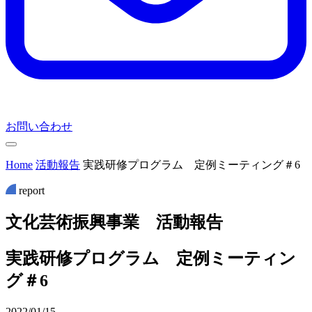
お問い合わせ
Home
活動報告
実践研修プログラム 定例ミーティング＃6
report
文
化
芸
術
振
興
事
業
活
動
報
告
実践研修プログラム 定例ミーティン
グ＃6
2022/01/15