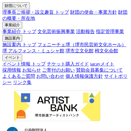
財団について
理事長ご挨拶・設立趣旨 トップ
財団の使命・事業方針
財団
の概要・所在地
事業紹介
事業紹介 トップ
文化芸術振興事業
活動報告
指定管理事業
施設案内
施設案内 トップ
フェニーチェ堺（堺市民芸術文化ホール）
堺 アルフォンス・ミュシャ館
堺市立文化館
栂文化会館
イベント
イベント情報 トップ
チケット購入ガイド
sacayメイト
採用情報
お知らせ
ご寄付のお願い
賛助会員募集について
よくあるご質問
お問い合わせ
個人情報保護方針
サイトポリ
シー
リンク集