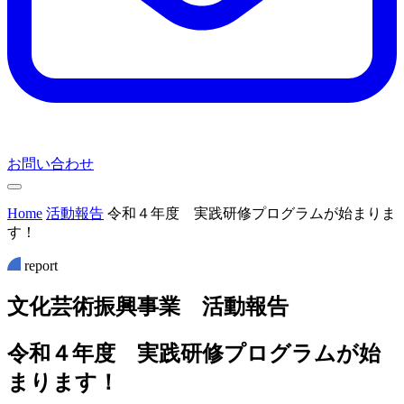
お問い合わせ
Home
活動報告
令和４年度 実践研修プログラムが始まりま
す！
report
文
化
芸
術
振
興
事
業
活
動
報
告
令和４年度 実践研修プログラムが始
まります！