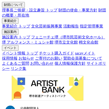
財団について
理事長ご挨拶・設立趣旨 トップ
財団の使命・事業方針
財団
の概要・所在地
事業紹介
事業紹介 トップ
文化芸術振興事業
活動報告
指定管理事業
施設案内
施設案内 トップ
フェニーチェ堺（堺市民芸術文化ホール）
堺 アルフォンス・ミュシャ館
堺市立文化館
栂文化会館
イベント
イベント情報 トップ
チケット購入ガイド
sacayメイト
採用情報
お知らせ
ご寄付のお願い
賛助会員募集について
よくあるご質問
お問い合わせ
個人情報保護方針
サイトポリ
シー
リンク集